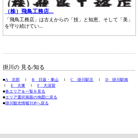
（株）飛鳥工務店...
「飛鳥工務店」は古えからの「技」と知恵、そして「美」
を守り続けてい...
掛川の 見る/知る
■
A 北部
ｌ
B 日坂・東山
ｌ
C 掛川駅北
ｌ
D 掛川駅南
ｌ
E 大東
ｌ
F 大須賀
■
各エリア＆一覧を見る
■
エリア選択画面の地図に戻る
■
掛川観光情報TOPへ戻る