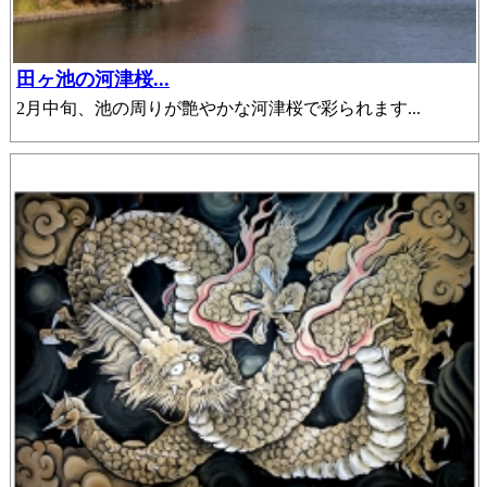
田ヶ池の河津桜...
2月中旬、池の周りが艶やかな河津桜で彩られます...