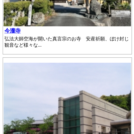
今瀧寺
弘法大師空海が開いた真言宗のお寺 安産祈願、ぼけ封じ
観音など様々な...