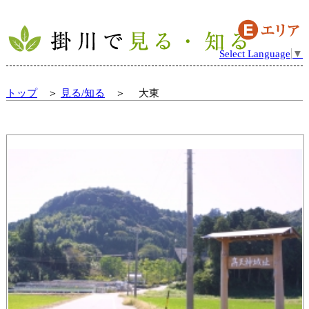
Select Language
▼
トップ
＞
見る/知る
＞ 大東