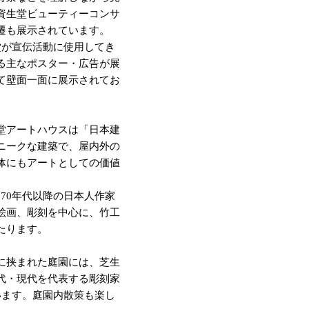
資生堂ビューティーコンサ
遷も展示されています。
が宣伝活動に使用してき
る主なポスター・広告が展
て壁面一面に展示されてお
堂アートハウスは「日本建
ニークな建築で、屋内外の
体にもアートとしての価値
970年代以降の日本人作家
絵画、彫刻を中心に、竹工
たります。
に挟まれた庭園には、芝生
代・現代を代表する彫刻家
います。庭園内散策も楽し