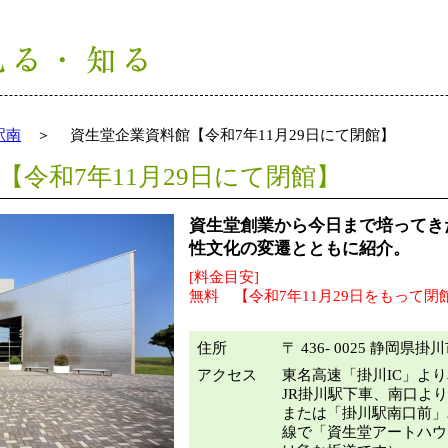
駅南
＞ 資生堂企業資料館【令和7年11月29日にて閉館】
【令和7年11月29日にて閉館】
資生堂創業から今日まで培ってき
性文化の変遷とともに紹介。
[料金目安]
無料 【令和7年11月29日をもって閉
住所
〒 436- 0025 静岡県掛
アクセス
東名高速「掛川IC」より
JR掛川駅下車、南口より
または「掛川駅南口前」
線で「資生堂アートハウ