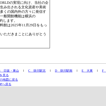
 WORLDの実現に向け、当社の企
生み出される文化資産や美術
多くの国内外の方々に発信す
の一般開館機能は横浜の
」に集約します。
は2025年11月29日をもっ
顧いただきまことにありがとう
B 日坂・東山
ｌ
C 掛川駅北
ｌ
D 掛川駅南
ｌ
E 大東
ｌ
F
を見る
の地図に戻る
OPへ戻る