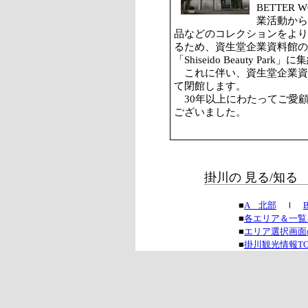
BETTER
業活動から
品などのコレクションをより
るため、資生堂企業資料館
「Shiseido Beauty Park
これに伴い、資生堂企業資料館
て閉館します。
30年以上にわたってご愛
ございました。
掛川の 見る/知る
■
A 北部
ｌ
■
各エリア＆一覧
■
エリア選択画面
■
掛川観光情報T