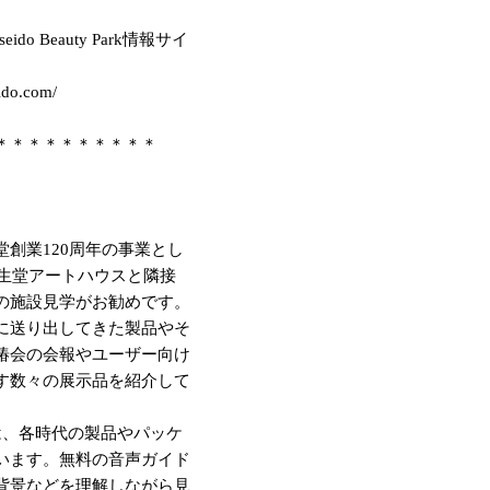
o Beauty Park情報サイ
eido.com/
＊＊＊＊＊＊＊＊＊＊
創業120周年の事業とし
資生堂アートハウスと隣接
の施設見学がお勧めです。
に送り出してきた製品やそ
椿会の会報やユーザー向け
す数々の展示品を紹介して
、各時代の製品やパッケ
います。無料の音声ガイド
背景などを理解しながら見