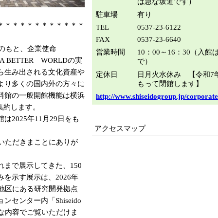
は急な坂道です）
駐車場
有り
＊＊＊＊＊＊＊＊＊＊＊＊
TEL
0537-23-6122
FAX
0537-23-6640
略のもと、企業使命
営業時間
10：00～16：30（入館は
R A BETTER WORLDの実
で）
ら生み出される文化資産や
定休日
日月火水休み 【令和7年
より多くの国内外の方々に
もって閉館します】
料館の一般開館機能は横浜
http://www.shiseidogroup.jp/corpora
k」に集約します。
2025年11月29日をも
アクセスマップ
いただきまことにありが
まで展示してきた、150
を示す展示は、2026年
1地区にある研究開発拠点
センター内「Shiseido
魅力的な内容でご覧いただけま