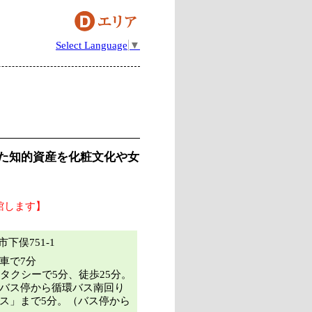
Select Language
▼
た知的資産を化粧文化や女
館します】
川市下俣751-1
車で7分
タクシーで5分、徒歩25分。
バス停から循環バス南回り
ス」まで5分。（バス停から