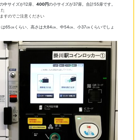
の中サイズが12扉、
400円
の小サイズが37扉。合計55扉です。
した
れますのでご注意ください
きは65㎝くらい、高さは大84㎝、中54㎝、小37㎝くらいでしょ