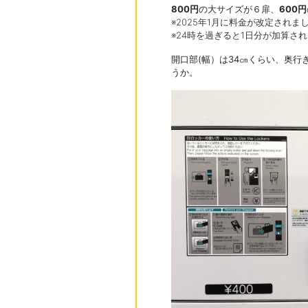
800円
の大サイズが６扉、
600円
※2025年1月に料金が改定されま
※24時を過ぎると1日分が加算さ
開口部(幅）は34㎝くらい、奥行
うか。