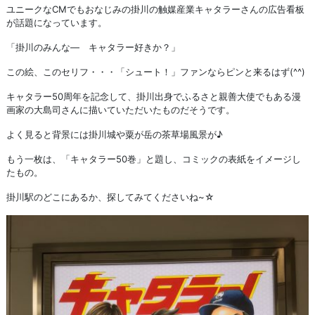
ユニークなCMでもおなじみの掛川の触媒産業キャタラーさんの広告看板
が話題になっています。
「掛川のみんな― キャタラー好きか？」
この絵、このセリフ・・・「シュート！」ファンならピンと来るはず(^^)
キャタラー50周年を記念して、掛川出身でふるさと親善大使でもある漫
画家の大島司さんに描いていただいたものだそうです。
よく見ると背景には掛川城や粟が岳の茶草場風景が♪
もう一枚は、「キャタラー50巻」と題し、コミックの表紙をイメージし
たもの。
掛川駅のどこにあるか、探してみてくださいね~☆