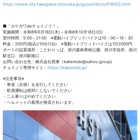
https://www.city.kakegawa.shizuoka.jp/gyosei/docs/918003.html
■「カケガワdeチョイノリ！」
実施期間：令和8年6月18日(木)～令和8年10月18日(日)
受付時間：5:00～21:00 ※電動ハイブリッドバイクは10：00～16：30
料金：200円(税込)/10分(1台) ※電動ハイブリッドバイクは1日2000円
ポートの設置場所：こだわりっぱ、掛川森林果樹公園、掛川市役所、掛川
駅北口、掛川駅南口
お問い合わせ先：株式会社西東（kakemobi@saitou.group)
チョイノリ専用サイト：
https://kakemobi.jp/
※注意事項※
・車道（左側）を走行してください
・飲酒運転は絶対にしないでください
・二人乗りはやめてください
・ヘルメットの着用が推奨されいます。