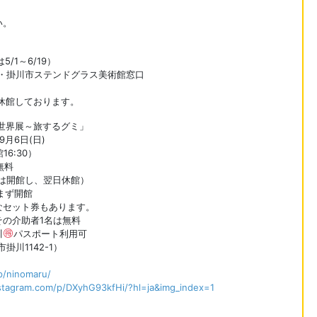
い。
/1～6/19）
・掛川市ステンドグラス美術館窓口
館は休館しております。
世界展～旅するグミ」
9月6日(日)
16:30）
無料
は開館し、翌日休館）
休まず開館
なセット券もあります。
その介助者1名は無料
川
パスポート利用可
川1142-1）
jp/ninomaru/
stagram.com/p/DXyhG93kfHi/?hl=ja&img_index=1