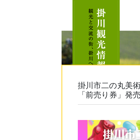
掛川市二の丸美
「前売り券」発