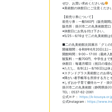
ぜひ、お買い求めくださいね
※美術館の休館日にご注意くださ
【前売り券について】
前売り券：一般560円（販売期間は5
販売所：掛川市二の丸美術館窓口
※休館日にお気を付け下さい。
※5/25～6/19まで二の丸美術
■二の丸美術館次回展示「グミの
開催期間：令和8年6月20日(土)～
開館時間：9:00～17:00（最終入館
観覧料：一般700円、中学生まで
休館日：毎週月曜日（祝日の場合
※ただし、8/8(土)～8/16(日)は
※ステンドグラス美術館とのお得
※障がい者手帳等を所持する方と
※しずおか子育て優待カード・掛
掛川市二の丸美術館（静岡県掛川市掛
TEL：0537-62-2061
公式ＨＰ：
https://k-kousya.or.
公式Instagram：
https://www.in