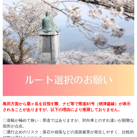
島田方面から粟ヶ岳を目指す際、ナビ等で県道81号（焼津森線）が表示
されることがありますが、以下の理由により推奨しておりません。
〇道幅が極めて狭い：県道ではありますが、対向車とのすれ違いが困難な
箇所が点在。
〇通行止めのリスク：落石や崩落などの道路被害が発生しやすく、比較的