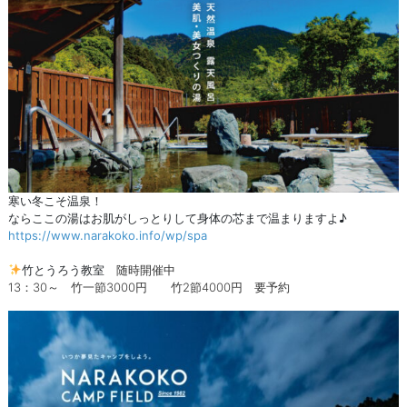
寒い冬こそ温泉！
ならここの湯はお肌がしっとりして身体の芯まで温まりますよ♪
https://www.narakoko.info/wp/spa
竹とうろう教室
随時開催中
13：30～
竹一節3000円 竹2節4000円 要予約