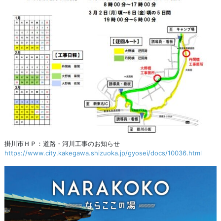
掛川市ＨＰ：道路・河川工事のお知らせ
https://www.city.kakegawa.shizuoka.jp/gyosei/docs/10036.html