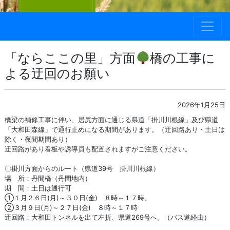
「ならここの里」方面
橋の工事に
よる迂回のお願い
2026年1月25日
橋梁の補修工事に伴い、居尻方面に通じる
県道「掛川川根線」及び県道
「大和田森線」で通行止め
になる期間があります。
（迂回路あり・土日は
除く・夜間期間あり）
迂回路があり看板や誘導員も配置されますがご注意ください。
〇掛川方面からのルート（県道39号
掛川川根線
）
場 所：丹間橋（丹間地内）
期 間：土日は通行可
➀１月２６日(月)～３０日(金) ８時～１７時、
②３月９日(月)～２７日(金) ８時～１７時
迂回路：大和田トンネルを出て左折、県道269号へ。（バス道経由）