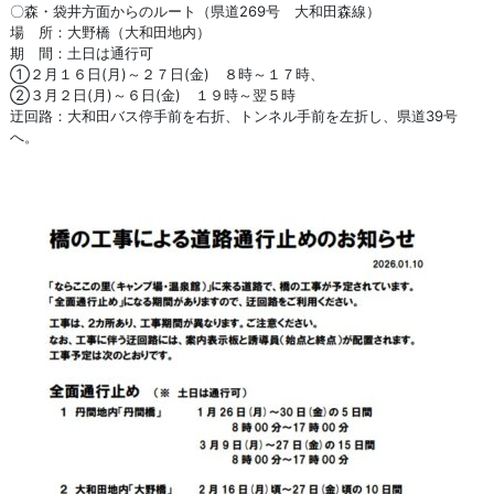
〇森・袋井方面からのルート（県道269号 大和田森線）
場 所：大野橋（大和田地内）
期 間：土日は通行可
➀２月１６日(月)～２７日(金) ８時～１７時、
②３月２日(月)～６日(金) １９時～翌５時
迂回路：大和田バス停手前を右折、トンネル手前を左折し、県道39号
へ。