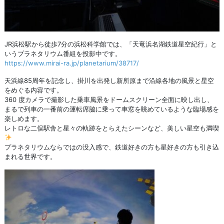
JR浜松駅から徒歩7分の浜松科学館では、「天竜浜名湖鉄道星空紀行」と
いうプラネタリウム番組を投影中です。
https://www.mirai-ra.jp/planetarium/38717/
天浜線85周年を記念し、掛川を出発し新所原まで沿線各地の風景と星空
をめぐる内容です。
360 度カメラで撮影した乗車風景をドームスクリーン全面に映し出し、
まるで列車の一番前の運転席脇に乗って車窓を眺めているような臨場感を
楽しめます。
レトロな二俣駅舎と星々の軌跡をとらえたシーンなど、美しい星空も満喫
プラネタリウムならではの没入感で、鉄道好きの方も星好きの方も引き込
まれる世界です。