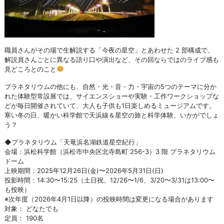
職員さんがその場で生解説する「今夜の星空」とあわせた 2 部構成で、
解説員さんごとに異なる語り口や演出など、その回ならではのライブ感も
見どころとのこと
プラネタリウムの他にも、自然・光・音・力・宇宙の5つのテーマに分か
れた体験型常設展では、サイエンスショーや実験・工作ワークショップな
どが毎日開催されていて、大人も子供も1日楽しめるミュージアムです。
寒い冬の日、暖かい科学館で天浜線＆星空の旅と科学体験、いかがでしょ
う？
◆プラネタリウム「天竜浜名湖鉄道星空紀行」
会場：浜松科学館（浜松市中央区北寺島町 256-3）3 階 プラネタリウム
ドーム
上映期間：2025年12月26日(金)〜2026年5月31日(日)
投影時間：14:30〜15:25（土日祝、12/26〜1/6、3/20〜3/31は13:00〜
も投映）
※次年度（2026年4月1日以降）の投映時間は変更になる場合があります
対象： どなたでも
定員： 190名