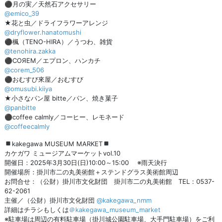
⚫︎月の実／天然石アクセサリー
@emico_39
★花と虫／ドライフラワーアレンジ
@dryflower.hanatomushi
⚫︎楓（TENO-HIRA）／うつわ、雑貨
@tenohira.zakka
⚫︎COЯEM／エプロン、ハンカチ
@corem_506
⚫︎おむすび來屋／おむすび
@omusubi.kiiya
★小さなパン屋 bitte／パン、焼き菓子
@panbitte
⚫︎coffee calmly／コーヒー、レモネード
@coffeecalmly
kakegawa MUSEUM MARKET
カケガワ ミュージアムマーケットvol.10
開催日：2025年3月30日(日)10:00～15:00 ※雨天決行
開催場所：掛川市二の丸美術館＋ステンドグラス美術館周辺
お問合せ：（公財）掛川市文化財団 掛川市二の丸美術館 TEL：0537-
62-2061
主催／（公財）掛川市文化財団
@kakegawa_nmm
詳細はチラシもしくは
＠kakegawa_museum_market
※駐車場は周辺の有料駐車場（掛川城公園駐車場、大手門駐車場）をご利