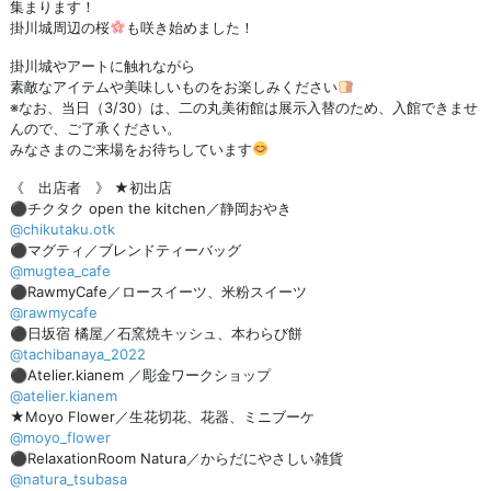
集まります！
掛川城周辺の桜
も咲き始めました！
掛川城やアートに触れながら
素敵なアイテムや美味しいものをお楽しみください
※なお、当日（3/30）は、二の丸美術館は展示入替のため、入館できませ
んので、ご了承ください。
みなさまのご来場をお待ちしています
《 出店者 》 ★初出店
⚫︎チクタク open the kitchen／静岡おやき
@chikutaku.otk
⚫︎マグティ／ブレンドティーバッグ
@mugtea_cafe
⚫︎RawmyCafe／ロースイーツ、米粉スイーツ
@rawmycafe
⚫︎日坂宿 橘屋／石窯焼キッシュ、本わらび餅
@tachibanaya_2022
⚫︎Atelier.kianem ／彫金ワークショップ
@atelier.kianem
★Moyo Flower／生花切花、花器、ミニブーケ
@moyo_flower
⚫︎RelaxationRoom Natura／からだにやさしい雑貨
@natura_tsubasa