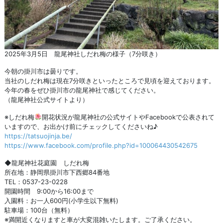
2025年3月5日 龍尾神社しだれ梅の様子（7分咲き）
今朝の掛川市は曇りです。
当社のしだれ梅は現在7分咲きといったところで見頃を迎えております。
今年の春をぜひ掛川市の龍尾神社で感じてください。
（龍尾神社公式サイトより）
※しだれ梅
開花状況が龍尾神社の公式サイトやFacebookで公表されて
いますので、お出かけ前にチェックしてくださいね♪
https://tatsuojinja.be/
https://www.facebook.com/profile.php?id=100064430542675
◆龍尾神社花庭園 しだれ梅
所在地：静岡県掛川市下西郷84番地
TEL：0537-23-0228
開園時間 9:00から16:00まで
入園料：お一人600円(小学生以下無料)
駐車場：100台（無料）
※満開近くなりますと車が大変混雑いたします。ご了承ください。