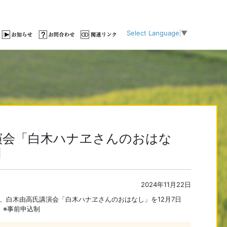
Select Language
▼
演会「白木ハナヱさんのおはな
制
2024年11月22日
、白木由高氏講演会「白木ハナヱさんのおはなし」を12月7日
。※事前申込制