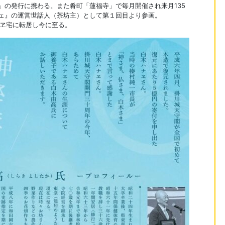
」の発行に携わる。また肴町「蓮福寺」で毎月開催され来月135
ェ』の運営世話人（茶坊主）として第１回目より参画。
ナヱ宅に転居し今に至る。