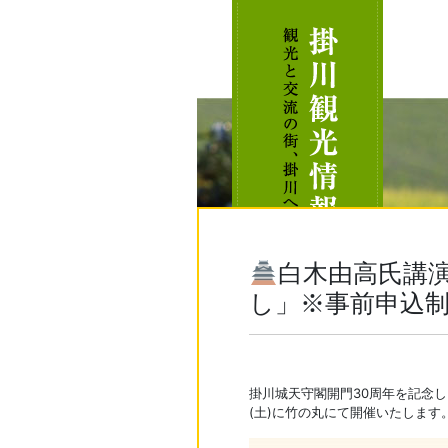
白木由高氏講
し」※事前申込
掛川城天守閣開門30周年を記念し
(土)に竹の丸にて開催いたします