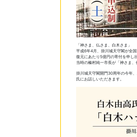
「神さま、仏さま、白木さま」
平成6年4月、掛川城天守閣が全
復元にあたり5億円の寄付を申し
当時の榛村純一市長が「神さま、
掛川城天守閣開門30周年の今年
氏にお話しいただきます。