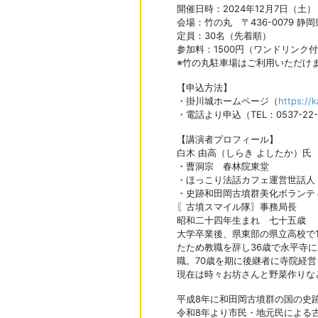
開催日時：2024年12月7日（土） 
会場：竹の丸 〒436-0079 静
定員：30名（先着順）
参加料：1500円（ワンドリンク
※竹の丸駐車場はご利用いただけ
【申込方法】
・掛川城ホームページ（
https://
・電話より申込（TEL：0537-22-
【講演者プロフィール】
白木 由高（しらき よしたか）氏
・曹洞宗 春林院東堂
・ほっこり法話カフェ運営世話人
・史跡和田岡古墳群美化ボランテ
〖古墳スマイル隊〗事務局長
昭和二十四年生まれ 七十五歳
大学卒業後、県東部の県立高校で
たため教職を辞し36歳で永平寺に
職。70歳を期に後継者に寺院経
現在は時々お坊さんと野菜作りな
平成8年に和田岡古墳群の国の史
令和8年より市民・地元民による