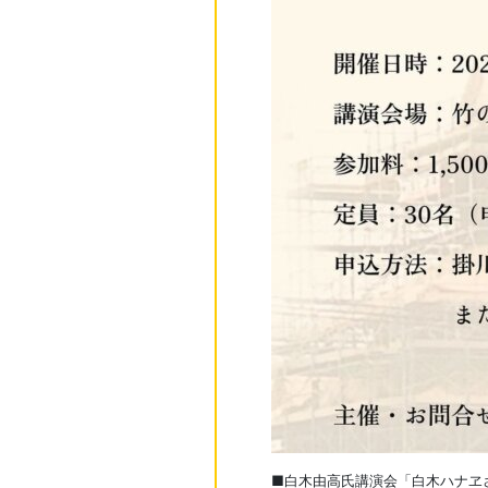
■白木由高氏講演会「白木ハナヱ