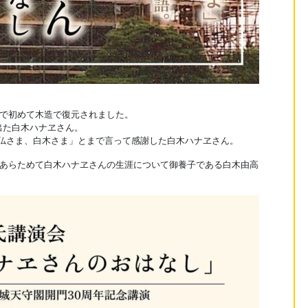
国で初めて木造で復元されました。
出た白木ハナヱさん。
仏さま、白木さま」とまで言って感謝した白木ハナヱさん。
、あらためて白木ハナヱさんの生涯について御養子である白木由高