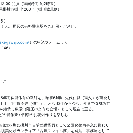
13:00 開演（講演時間 約2時間）
岡県掛川市掛川1200-1（掛川城北側）
付き）
ません。周辺の有料駐車場をご利用ください。
kakegawajo.com/
）の申込フォームより
1146）
ィア
15年間保健体育の教師を。昭和61年に先代住職（実父）が遷化し
上山、1年間安居（修行）。昭和63年から令和元年まで春林院住
営を継承し東堂（隠居のような立場）として現在に至る。
どの農作業や四季のお花畑作りを楽しむ。
跡指定を期に掛川市古墳整備委員として公園化整備事業に携わり
古墳美化ボランティア『古墳スマイル隊』を発足。事務局として