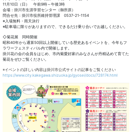
11月10日（日） 午前9時～午後3時
会場：掛川市生涯学習センター（御所原）
問合せ先：掛川市役所維持管理課 0537-21-1154
※入場無料・雨天決行
※駐車場に限りがありますので、できるだけ乗り合いでお越しください。
◇菊花展 同時開催
昭和40年から通算50回以上開催している歴史あるイベントを、今年もフ
ラワーフェスティバル内で開催します。
掛川花の会の会員をはじめ、市内菊愛好家のみなさんが丹精込めて育てた
菊花をぜひご覧ください。
※イベントの詳しい内容は掛川市公式サイトの記事をご覧ください
https://www.city.kakegawa.shizuoka.jp/gyosei/docs/728174.html