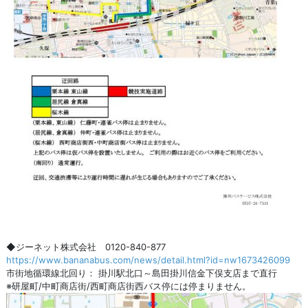
◆ジーネット株式会社 0120-840-877
https://www.bananabus.com/news/detail.html?id=nw1673426099
市街地循環線北回り： 掛川駅北口～島田掛川信金下俣支店まで直行
※研屋町/中町商店街/西町商店街西バス停には停まりません。