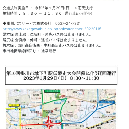
交通規制実施日 ： 令和5年１月29日(日) ※ 雨天決行
規制時間： ８：３０ ～ １１：３０ (通行止め時間帯)
◆掛川バスサービス株式会社
0537-24-7331
http://www.kakegawabus.co.jp/topics#anchor-20220115
栗本線 東山線：仁藤町・連雀バス停は止まりません。
居尻線 倉真線：仲町・連雀バス停は止まりません。
桜木線：西町商店街西・中町商店街バス停は止まりません。
市街地循環線南回り： 通常運行