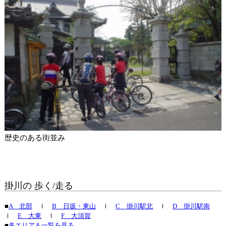
歴史のある街並み
掛川の 歩く/走る
■
A 北部
ｌ
B 日坂・東山
ｌ
C 掛川駅北
ｌ
D 掛川駅南
ｌ
E 大東
ｌ
F 大須賀
■
各エリア＆一覧を見る