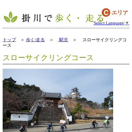
Select Language
▼
トップ
＞
歩く/走る
＞
駅北
＞ スローサイクリングコ
ース
スローサイクリングコース