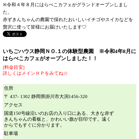
※令和４年８月にはらぺこカフェがグランドオープンしまし
た。
赤ずきんちゃんの農園で採れたおいしいイチゴやスイカなどを
贅沢に使って皆様にお届けいたします♡
いちごハウス静岡ＮＯ.１の体験型農園 ※令和4年8月に
はらぺこカフェがオープンしました！！
[料金目安]
詳しくはメインＨＰをみてね☆
住所
〒 437- 1302 静岡県掛川市大渕1456-320
アクセス
国道150号線沿いのお店の入り口にある、大きな赤ず
きんちゃんの看板と、かわいい旗が目印です。遠く
からでもすぐに分かります。
駐車場