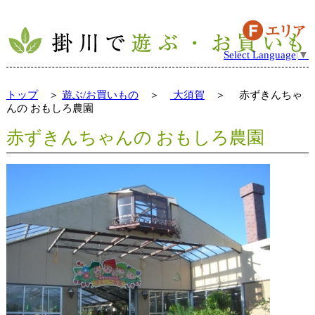
Select Language
▼
トップ
＞
遊ぶ/お買いもの
＞
大須賀
＞ 赤ずきんちゃ
んの おもしろ農園
赤ずきんちゃんの おもしろ農園