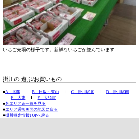
いちご売場の様子です。新鮮ないちごが並んでいます
掛川の 遊ぶ/お買いもの
■
A 北部
ｌ
B 日坂・東山
ｌ
C 掛川駅北
ｌ
D 掛川駅南
ｌ
E 大東
ｌ
F 大須賀
■
各エリア＆一覧を見る
■
エリア選択画面の地図に戻る
■
掛川観光情報TOPへ戻る